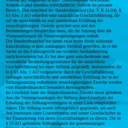
Schädlich sind überdies wirtschaftliche Vorteile im privaten
Bereich. Das entschied der Bundesfinanzhof (Az. V R 11/24). §
63 Abs. 1 AO erfordere eine tatsächliche Geschäftsführung, die
auf die ausschließliche und unmittelbare Erfüllung der
steuerbegünstigten Zwecke gerichtet sein und den
Bestimmungen entsprechen muss, die die Satzung über die
Voraussetzungen für Steuervergünstigungen enthält.
Der Bundesfinanzhof hat damit zwar keine direkt wirkende
Entscheidung in dem anhängigen Streitfall getroffen, da er die
Sache an das Finanzgericht zur weiteren Sachaufklärung
zurückverwiesen hat. Er hat aber ganz entscheidende und
wesentliche Beurteilungsgrundsätze für die tatsächliche
Geschäftsführung bei einer Stiftung aufgestellt. Insbesondere die
in § 63 Abs. 1 AO vorgesehene durch die Geschäftsführung
verlangte ausschließliche und unmittelbare Erfüllung der in der
Stiftungssatzung enthaltenen steuerbegünstigten Zwecke werden
vom Bundesfinanzhof besonders hervorgehoben.
Im Urteilsfall hatte der Bundesfinanzhof Zweifel daran geäußert,
dass die Vermögensanlagen der Stiftung dem Grundsatz der
Erhaltung des Stiftungsvermögens in erster Linie entsprochen
haben. Die Stiftung wurde offensichtlich gegründet, um auch
den Interessen eines Unternehmens und seiner Gesellschafter an
der Finanzierung von deren Geschäftstätigkeit zu dienen. Die in
§ 55 AO geforderte Selbstlosigkeit der gemeinnützigen